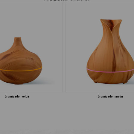
Productos Esenssi
Brumizador volcán
Brumizador jarrón