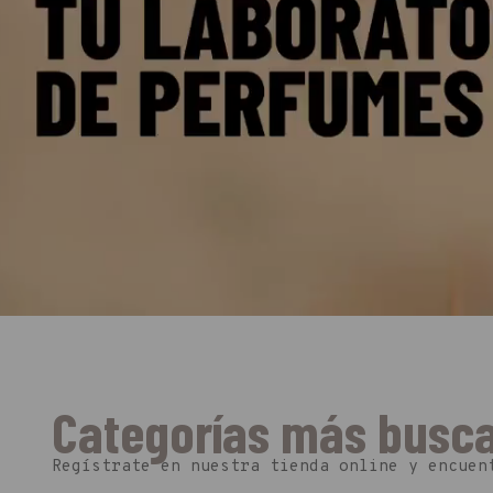
Esenssi - Mayorista d
Categorías más busc
Regístrate en nuestra tienda online y encuen