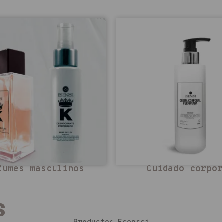
fumes masculinos
Cuidado corpo
s