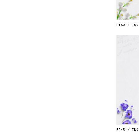
E160 / LOU
E245 / INO